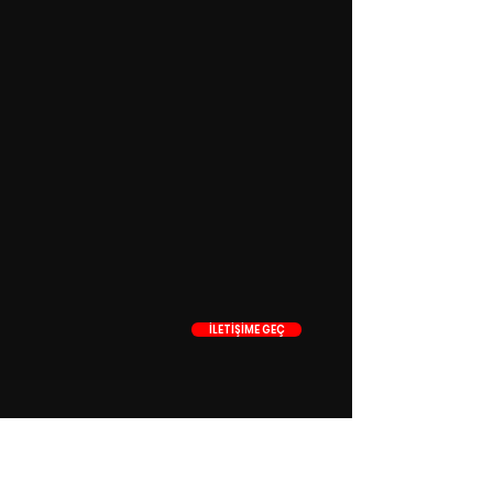
İLETİŞİME GEÇ
Bizimle İletişime Geçin
+90 546 515 18 11