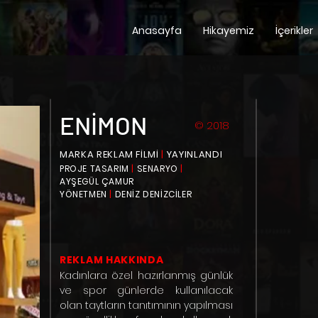
Anasayfa
Hikayemiz
İçerikler
ENİMON
© 2018
MARKA REKLAM FİLMİ
|
YAYINLANDI
PROJE TASARIM
|
SENARYO
|
AYŞEGÜL ÇAMUR
YÖNETMEN
|
DENİZ DENİZCİLER
REKLAM HAKKINDA
Kadınlara özel hazırlanmış günlük
ve spor günlerde kullanılacak
olan taytların tanıtımının yapılması