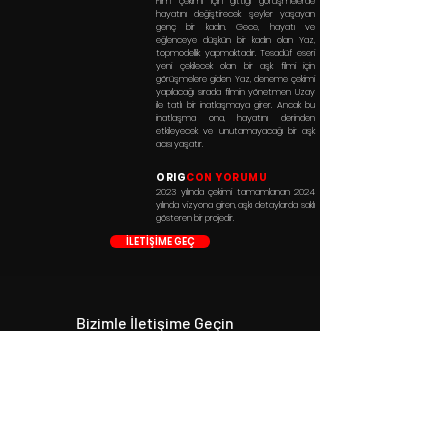
Film çekimi için gittiği görüşmelerde
hayatını değiştirecek şeyler yaşayan
genç bir kadın. Gece, hayatı ve
eğlenceye düşkün bir kadın olan Yaz,
topmodellik yapmaktadır. Tesadüf eseri
yeni çekilecek olan bir aşk filmi için
görüşmelere giden Yaz, deneme çekimi
yapılacağı sırada filmin yönetmen Uzay
ile tatlı bir inatlaşmaya girer. Ancak bu
inatlaşma ona, hayatını derinden
etkileyecek ve unutamayacağı bir aşk
acısı yaşatır.
ORIG
CON YORUMU
2023 yılında çekimi tamamlanan 2024
yılında vizyona giren, aşkı detaylarda saklı
gösteren bir projedir.
İLETİŞİME GEÇ
Bizimle İletişime Geçin
+90 546 515 18 11
+90 531 224 86 80
info@origcon.com