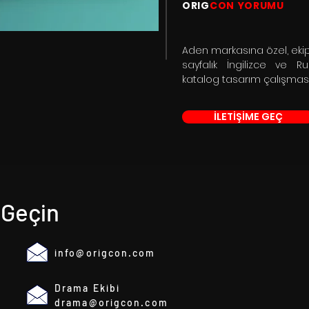
ORIG
CON YORUMU
Aden markasına özel, ekip
sayfalık İngilizce ve Ru
katalog tasarım çalışması 
İLETİŞİME GEÇ
 Geçin
info@origcon.com
Drama Ekibi
drama@origcon.com