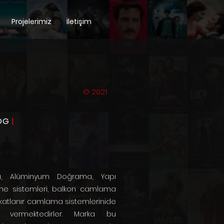
Projelerimiz
İletişim
© 2021
OG
|
a, Alüminyum Doğrama, Yapı
me sistemleri, balkon camlama
ı katlanır camlama sistemlerinide
t vermektedirler. Marka bu