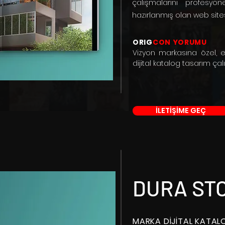
çalışmalarını profesyo
hazırlanmış olan web sitesi
ORIG
CON YORUMU
Vizyon markasına özel, ek
dijital katalog tasarım çal
İLETİŞİME GEÇ
DURA ST
MARKA DİJİTAL KATA