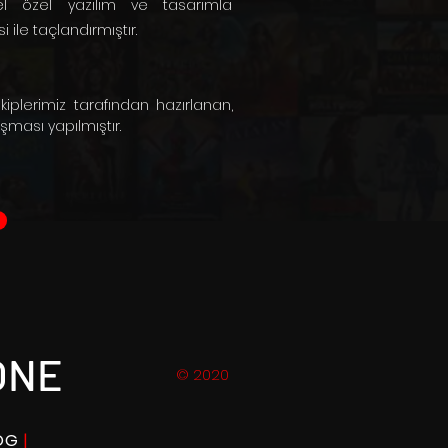
nel özel yazılım ve tasarımla
 ile taçlandırmıştır.
iplerimiz tarafından hazırlanan,
ışması yapılmıştır.
ONE
© 2020
LOG
|