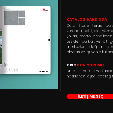
KATALOG HAKKINDA
Dura Stone teras, balk
veranda, sahil, plaj, yüzm
yolları, metro, havalimanl
tesisler, parklar, yer altı g
merkezleri, dağıtım şirk
binaları vb. güvenle kulla
ORIG
CON YORUMU
Dura Stone markasına 
hazırlanan, dijital katalog
İLETİŞİME GEÇ