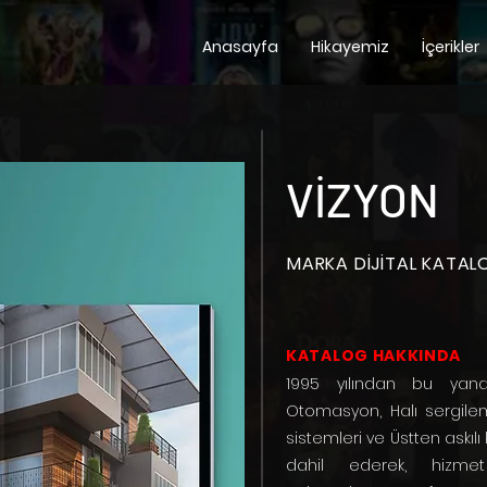
Anasayfa
Hikayemiz
İçerikler
VİZYON
MARKA DİJİTAL KATAL
KATALOG HAKKINDA
1995 yılından bu yan
Otomasyon, Halı sergile
sistemleri ve Üstten askıl
dahil ederek, hizme