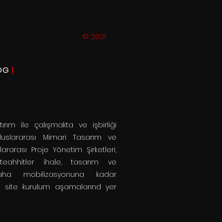
© 2021
OG
|
ırım ile çalışmakta ve işbirliği
Uluslararası Mimari Tasarım ve
lararası Proje Yönetim Şirketleri,
teahhitler ihale, tasarım ve
aha mobilizasyonuna kadar
 site kurulum aşamalarınd yer