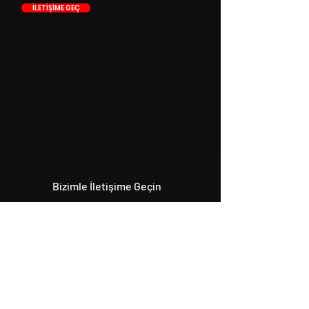
İLETİŞİME GEÇ
Bizimle İletişime Geçin
+90 546 515 18 11
+90 531 224 86 80
info@origcon.com
Drama Ekibi
drama@origcon.com