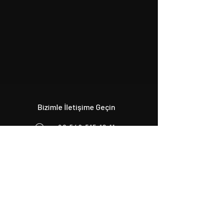
Bizimle İletişime Geçin
+90 546 515 18 11
+90 531 224 86 80
info@origcon.com
Drama Ekibi
drama@origcon.com